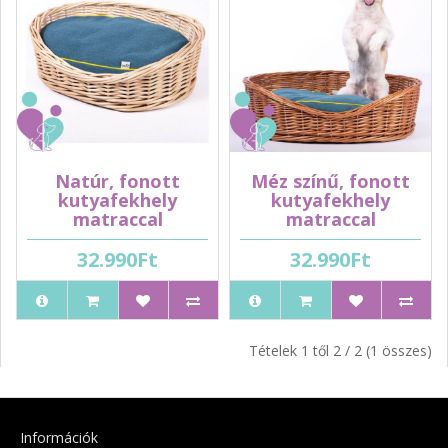
Natúr, fonott
Méz színű, fonott
kutyafekhely
kutyafekhely
matraccal
matraccal
32.990Ft
32.990Ft
Tételek 1 től 2 / 2 (1 összes)
Információk