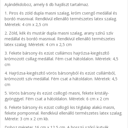
Ajándékdoboz, amely 6 db hajdíszt tartalmaz.
1. Piros és zöld dupla masni szalag, króm csengő medállal és
bordó masnival. Rendkívül ellenálló természetes latex szalag.
Méretek: 4 cm x 2,5 cm
2. Zöld, kék és mustár dupla masni szalag, arany színű szív
medállal és bordó masnival. Rendkívül ellenálló természetes
latex szalag. Méretek: 4 cm x 2,5 cm
3. Fekete bársony és ezüst csillámos hajrózsa-kiegészítő
krómozott csillag medállal. Fém csat hátoldalon. Méretek: 4,5
cm
4. Hajrózsa-kiegészítő vörös bársonyból és ezüst csillámból,
krómozott szív medállal. Fém csat a hátoldalon. Méretek: 4,5
cm
5. Vörös bársony és ezüst csillogó masni, fekete kristály-
gyönggyel. Fém csat a hátoldalon. Méretek: 6 cm x 2 cm
6. Fekete bársony és ezüst csillogó kis téglalap alakú masni,
fekete pomponnal. Rendkívül ellenálló természetes latex szalag.
Mérete: 3 cm x 2 cm kb.
Doboz méretei: 16 cm x 12,5 cm. A hosszú szőrű kutyák