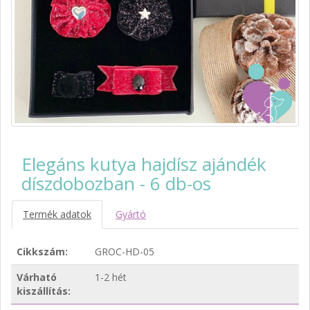
Elegáns kutya hajdísz ajándék
díszdobozban - 6 db-os
Termék adatok
Gyártó
Cikkszám:
GROC-HD-05
Várható
1-2 hét
kiszállítás: