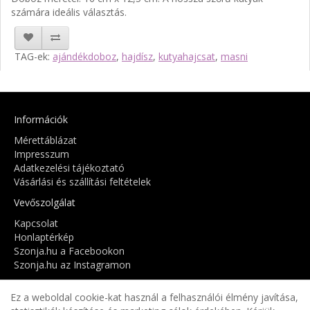
számára ideális választás.
TAG-ek:
ajándékdoboz
,
hajdísz
,
kutyahajcsat
,
masni
Információk
Mérettáblázat
Impresszum
Adatkezelési tájékoztató
Vásárlási és szállítási feltételek
Vevőszolgálat
Kapcsolat
Honlaptérkép
Szonja.hu a Facebookon
Szonja.hu az Instagramon
Fiók
Ez a weboldal cookie-kat használ a felhasználói élmény javítása,
Fiók