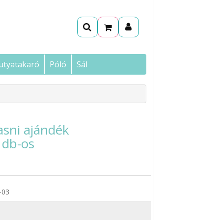
utyatakaró
Póló
Sál
asni ajándék
 db-os
-03