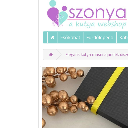
Esőkabát
Fürdőlepedő
Kab
Elegáns kutya masni ajándék dís