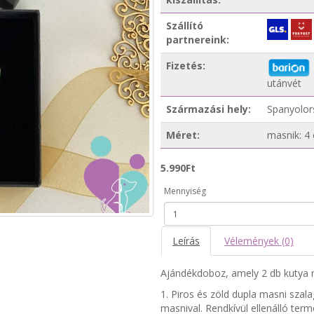
Szállító
partnereink:
Fizetés:
utánvét
Származási hely:
Spanyolor
Méret:
masnik: 4 
5.990Ft
Mennyiség
Leírás
Vélemények (0)
Ajándékdoboz, amely 2 db kutya m
1. Piros és zöld dupla masni sza
masnival. Rendkívül ellenálló ter