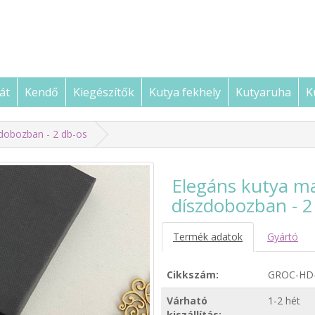
át
Kendő
Kiegészítők
Kutya fekhely
Kutyaruha
K
zdobozban - 2 db-os
Elegáns kutya m
díszdobozban - 2
Termék adatok
Gyártó
Cikkszám:
GROC-HD
Várható
1-2 hét
kiszállítás: