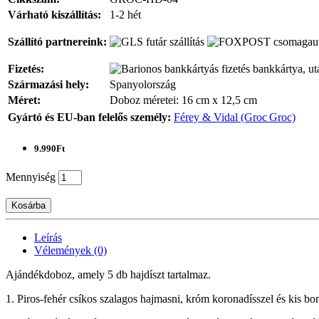
Várható kiszállítás:
1-2 hét
Szállító partnereink:
Fizetés:
bankkártya, ut
Származási hely:
Spanyolország
Méret:
Doboz méretei: 16 cm x 12,5 cm
Gyártó és EU-ban felelős személy:
Férey & Vidal (Groc Groc)
9.990Ft
Mennyiség
Kosárba
Leírás
Vélemények (0)
Ajándékdoboz, amely 5 db hajdíszt tartalmaz.
1. Piros-fehér csíkos szalagos hajmasni, króm koronadísszel és kis b