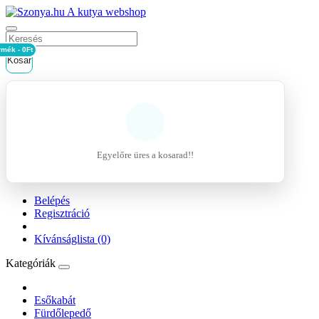
rmék - 0Ft
Kosár
Egyelőre üres a kosarad!!
Belépés
Regisztráció
Kívánságlista (0)
Kategóriák
Esőkabát
Fürdőlepedő