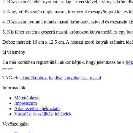
2. Rózsaszín és fehér nyomott szalag, szívecskével, szárnyas króm dís
3. Nagy vörös szatén dupla masni, krómozott rózsagyöngyökkel és kis 
4. Rózsaszín nyomott mintás masni, krómozott szívvel és rózsaszín ki
5. Kis fehér szatén egyszerű masni, krómozott kutya medál és egy bor
Doboz méretei: 16 cm x 12,5 cm. A hosszú szőrű kutyák számára ideál
új vélemény
Ha már korábban regisztráltál, akkor kérjük, hogy jelentkezz be a
fió
TAG-ek:
ajándékdoboz
,
hajdísz
,
kutyahajcsat
,
masni
Információk
Mérettáblázat
Impresszum
Adatkezelési tájékoztató
Vásárlási és szállítási feltételek
Vevőszolgálat