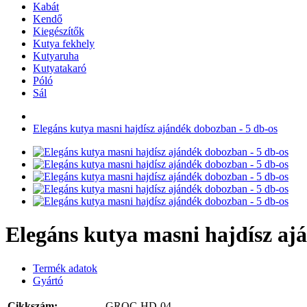
Kabát
Kendő
Kiegészítők
Kutya fekhely
Kutyaruha
Kutyatakaró
Póló
Sál
Elegáns kutya masni hajdísz ajándék dobozban - 5 db-os
Elegáns kutya masni hajdísz aj
Termék adatok
Gyártó
Cikkszám:
GROC-HD-04