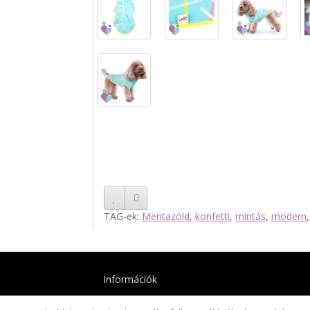
TAG-ek:
Mentazöld
,
konfetti
,
mintás
,
modern
Információk
Mérettáblázat