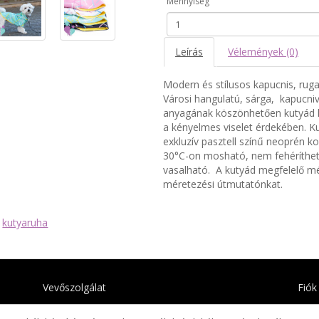
Mennyiség
Leírás
Vélemények (0)
Modern és stílusos kapucnis, rug
Városi hangulatú, sárga, kapucni
anyagának köszönhetően kutyád k
a kényelmes viselet érdekében. Ku
exkluzív pasztell színű neoprén 
30°C-on mosható, nem fehéríthető
vasalható. A kutyád megfelelő 
méretezési útmutatónkat.
,
kutyaruha
Vevőszolgálat
Fiók
Kapcsolat
Fiók