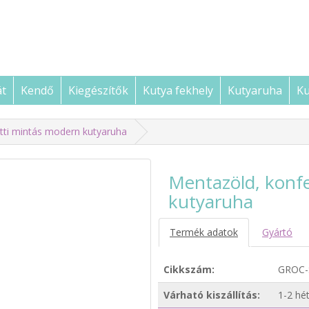
át
Kendő
Kiegészítők
Kutya fekhely
Kutyaruha
Ku
tti mintás modern kutyaruha
Mentazöld, konf
kutyaruha
Termék adatok
Gyártó
Cikkszám:
GROC-
Várható kiszállítás:
1-2 hé