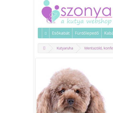
Esőkabát
Fürdőlepedő
Kab
Kutyaruha
Mentazöld, konfe