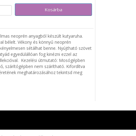
Kosárba
almas neoprén anyagból készült kutyaruha.
val bélelt. Vékony és könnyű neoprén
ényelmesen sétálhat benne. Nyújtható szövet
tyád egyedülállóan fog kinézni ezzel az
kollekcióval. Kezelési útmutató: Mosógépben
, szárítógépben nem szárítható. Kifordítva
méretének meghatározásához tekintsd meg