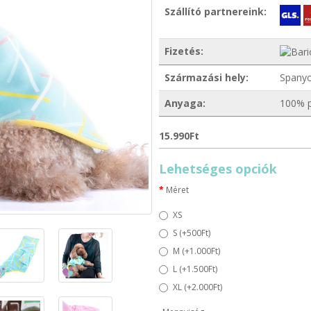
Szállító partnereink:
Fizetés:
Származási hely:
Spanyo
Anyaga:
100% p
15.990Ft
Lehetséges opciók
Méret
XS
S (+500Ft)
M (+1.000Ft)
L (+1.500Ft)
XL (+2.000Ft)