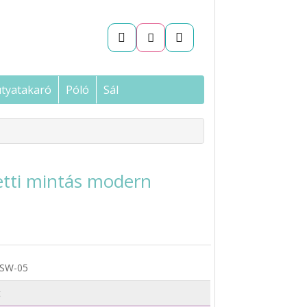
tyatakaró
Póló
Sál
etti mintás modern
SW-05
t