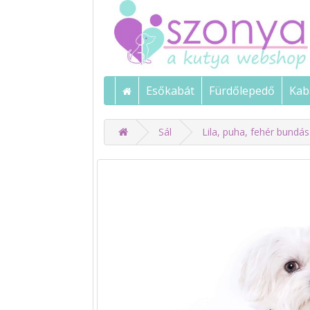
Esőkabát
Fürdőlepedő
Kab
Sál
Lila, puha, fehér bundás 