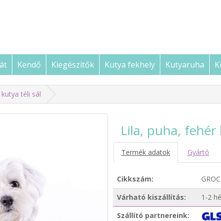
át
Kendő
Kiegészítők
Kutya fekhely
Kutyaruha
K
kutya téli sál
Lila, puha, fehér
Termék adatok
Gyártó
Cikkszám:
GROC
Várható kiszállítás:
1-2 hé
Szállító partnereink: