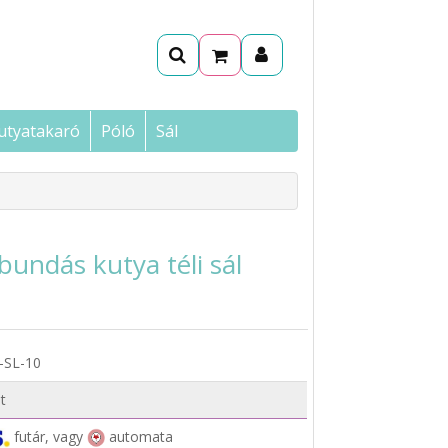
utyatakaró
Póló
Sál
 bundás kutya téli sál
-SL-10
t
futár, vagy
automata