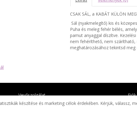
CSAK SÁL, a KABÁT KÜLÖN MEG
Sál (nyakmelegítő) kis és közepes
Puha és meleg fehér bélés, amely
pamut anyaggal díszítve. Kezelé
nem fehéríthető, nem szárítható,
meghatározásához tekintsd meg 
sál
Vevőszolgálat
Fiók
atisztikák készítése és marketing célok érdekében. Kérjük, válassz, m
Kapcsolat
Fiók
Honlaptérkép
Elál
Szonja.hu a Facebookon
Rend
Szonja.hu az Instagramon
Kívá
Hírle