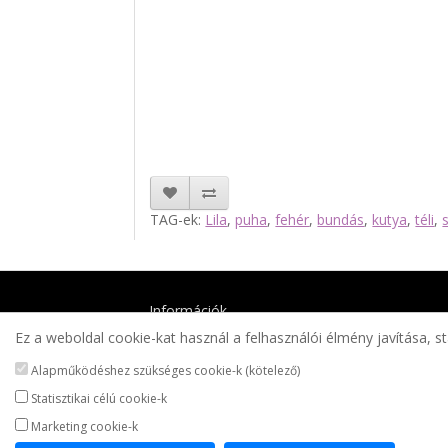
TAG-ek:
Lila
,
puha
,
fehér
,
bundás
,
kutya
,
téli
,
Információk
Ez a weboldal cookie-kat használ a felhasználói élmény javítása, st
Mérettáblázat
Impresszum
Alapműködéshez szükséges cookie-k (kötelező)
Adatkezelési tájékoztató
Statisztikai célú cookie-k
Vásárlási és szállítási feltételek
Marketing cookie-k