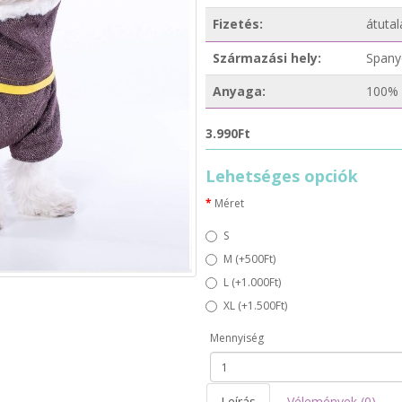
Fizetés:
átutal
Származási hely:
Spany
Anyaga:
100% 
3.990Ft
Lehetséges opciók
Méret
S
M (+500Ft)
L (+1.000Ft)
XL (+1.500Ft)
Mennyiség
Leírás
Vélemények (0)