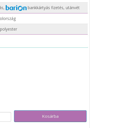
ás,
bankkártyás fizetés, utánvét
olország
polyester
Kosárba