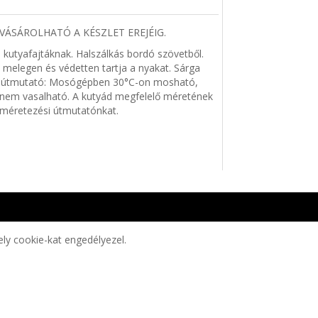
VÁSÁROLHATÓ A KÉSZLET EREJÉIG.
 kutyafajtáknak. Halszálkás bordó szövetből.
 melegen és védetten tartja a nyakat. Sárga
si útmutató: Mosógépben 30°C-on mosható,
 nem vasalható. A kutyád megfelelő méretének
méretezési útmutatónkat.
ely cookie-kat engedélyezel.
lás a szerződéstől
elés követés
nságlista
vél