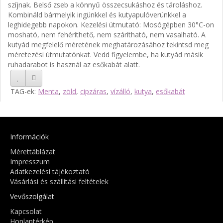
szíjnak. Belső zseb a könnyű összecsukáshoz és tároláshoz.
Kombináld bármelyik ingünkkel és kutyapulóverünkkel a
leghidegebb napokon. Kezelési útmutató: Mosógépben 30°C-on
mosható, nem fehéríthető, nem szárítható, nem vasalható. A
kutyád megfelelő méretének meghatározásához tekintsd meg
méretezési útmutatónkat. Vedd figyelembe, ha kutyád másik
ruhadarabot is használ az esőkabát alatt.
TAG-ek:
Menta
,
zöld
,
cipzáras
,
vízálló
,
kutya
,
esőkabát
Információk
Mérettáblázat
Impresszum
Adatkezelési tájékoztató
Vásárlási és szállítási feltételek
Vevőszolgálat
Kapcsolat
Honlaptérkép