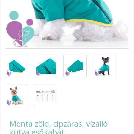
Menta zöld, cipzáras, vízálló
kutya esőkabát