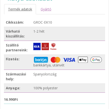
Termék adatok
Gyártó
Cikkszám:
GROC-EK10
Várható
1-2 hét
kiszállítás:
Szállító
partnereink:
Fizetés:
bankkártya, utánvét
Származási
Spanyolország
hely:
Anyaga:
100% polyester
16.990Ft