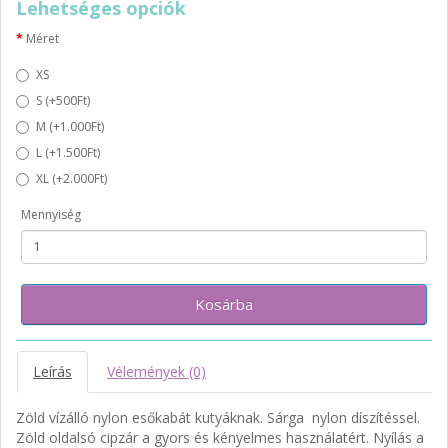
Lehetséges opciók
Méret
XS
S (+500Ft)
M (+1.000Ft)
L (+1.500Ft)
XL (+2.000Ft)
Mennyiség
Kosárba
Leírás
Vélemények (0)
Zöld vízálló nylon esőkabát kutyáknak. Sárga nylon díszítéssel.
Zöld oldalsó cipzár a gyors és kényelmes használatért. Nyílás a